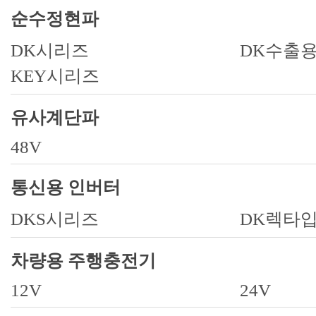
순수정현파
DK시리즈
DK수출
KEY시리즈
유사계단파
48V
통신용 인버터
DKS시리즈
DK렉타
차량용 주행충전기
12V
24V