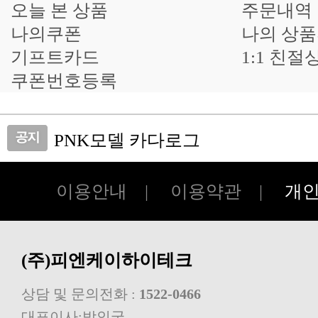
오늘 본 상품
주문내역
나의쿠폰
나의 상
기프트카드
1:1 친절
쿠폰번호등록
PNK모델 카다로그
피앤케이하이테크 쇼핑몰 오픈!!
이용안내
|
이용약관
|
개
(주)피엔케이하이테크
상담 및 문의전화 :
1522-0466
대표이사:박인국