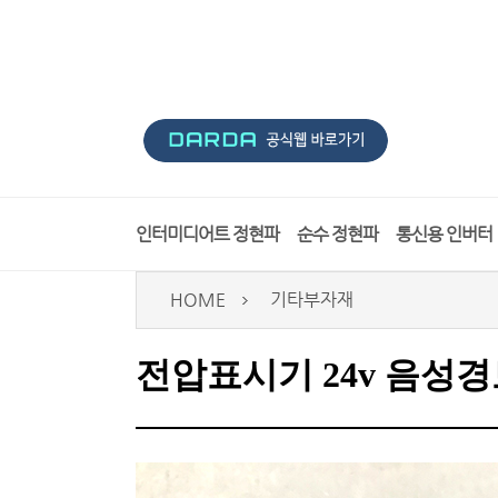
인터미디어트 정현파
순수 정현파
통신용 인버터
HOME
기타부자재
전압표시기 24v 음성