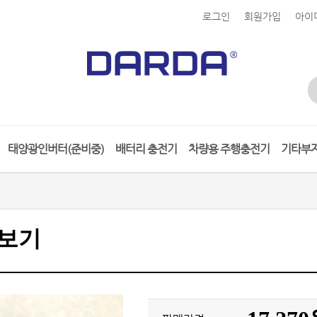
로그인
회원가입
아이
태양광인버터(준비중)
배터리 충전기
차량용 주행충전기
기타부
경보기