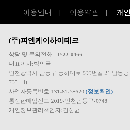
이용안내
|
이용약관
|
개
(주)피엔케이하이테크
상담 및 문의전화 :
1522-0466
대표이사:박인국
705-14)
사업자등록번호:131-81-58620
(정보확인)
통신판매업신고:2019-인천남동구-0748
개인정보관리책임자:김성균